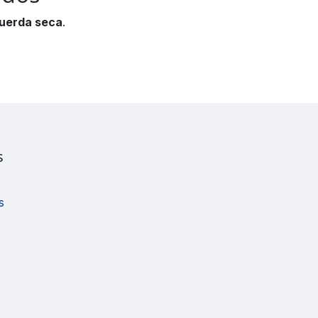
uerda seca
.
s
s