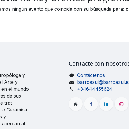
amos ningún evento que coincida con su búsqueda para:
c
Contacte con nosotro
ntropóloga y
Contáctenos
el Arte y
barroazul@barroazul.e
o en el mundo
+34644455624
vas de sus
e tras
tro Cerámica
s y
e acercan al