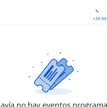
+34 64
avía no hay eventos program